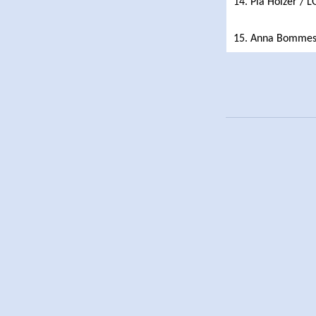
14. Pia Holzer / L
15. Anna Bommes 